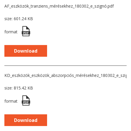
AF_eszközök_tranziens_mérésekhez_180302_e_szignó.pdf
size: 601.24 KB
format
Download
KD_eszközök_eszközök_abszorpciós_mérésekhez_180302_e_szign
size: 815.42 KB
format
Download