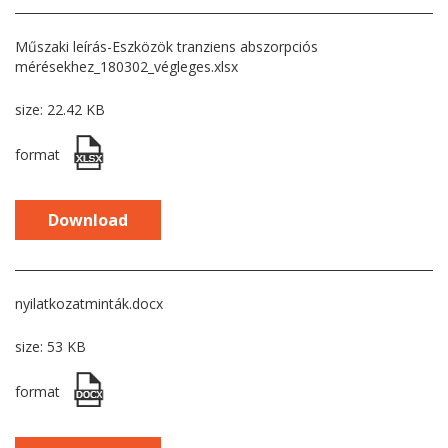
Műszaki leírás-Eszközök tranziens abszorpciós
mérésekhez_180302_végleges.xlsx
size: 22.42 KB
format
Download
nyilatkozatminták.docx
size: 53 KB
format