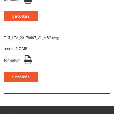
Letöltés
T15_LTA_20170607_V1_MBR.dwg
méret: 5,7 MB
formátum
Letöltés