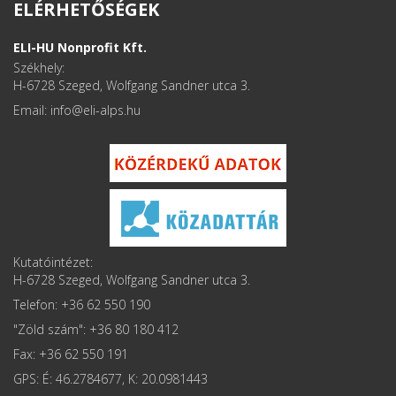
ELÉRHETŐSÉGEK
ELI-HU Nonprofit Kft.
Székhely:
H-6728 Szeged, Wolfgang Sandner utca 3.
Email: info
Kutatóintézet:
H-6728 Szeged, Wolfgang Sandner utca 3.
Telefon: +36 62 550 190
"Zöld szám": +36 80 180 412
Fax: +36 62 550 191
GPS: É: 46.2784677, K: 20.0981443