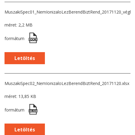
MuszakiSpec01_NemIonizaloLezBerendBiztRend_20171120_végleg
méret: 2,2 MB
formátum
Letöltés
MuszakiSpec02_NemIonizaloLezBerendBiztRend_20171120.xlsx
méret: 13,85 KB
formátum
Letöltés