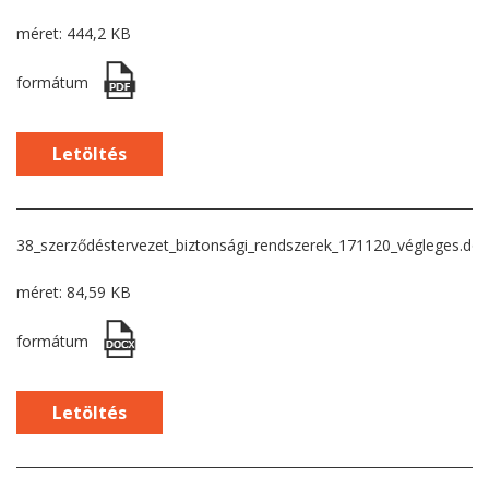
méret: 444,2 KB
formátum
Letöltés
38_szerződéstervezet_biztonsági_rendszerek_171120_végleges.do
méret: 84,59 KB
formátum
Letöltés