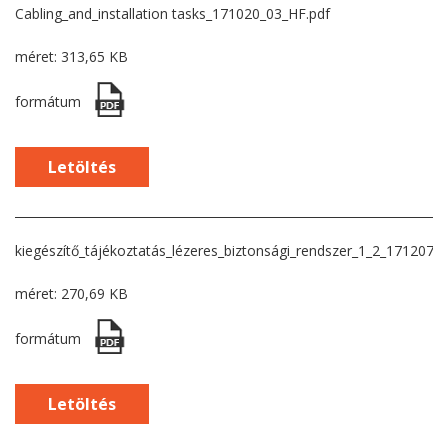
Cabling_and_installation tasks_171020_03_HF.pdf
méret: 313,65 KB
formátum
Letöltés
kiegészítő_tájékoztatás_lézeres_biztonsági_rendszer_1_2_171207_f
méret: 270,69 KB
formátum
Letöltés