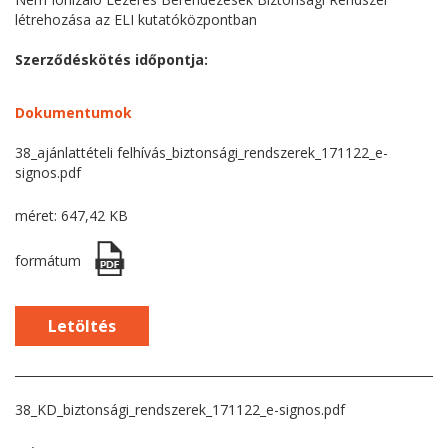
létrehozása az ELI kutatóközpontban
Szerződéskötés időpontja:
Dokumentumok
38_ajánlattételi felhívás_biztonsági_rendszerek_171122_e-
signos.pdf
méret: 647,42 KB
formátum
Letöltés
38_KD_biztonsági_rendszerek_171122_e-signos.pdf