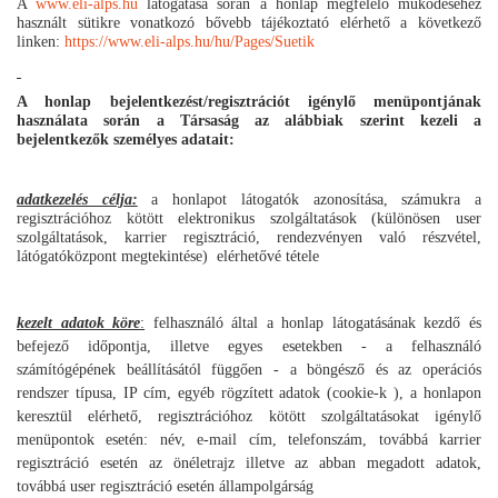
A
www.eli-alps.hu
látogatása során a honlap megfelelő működéséhez
használt sütikre vonatkozó bővebb tájékoztató elérhető a következő
linken:
https://www.eli-alps.hu/hu/Pages/Suetik
A honlap bejelentkezést/regisztrációt igénylő menüpontjának
használata során a Társaság az alábbiak szerint kezeli a
bejelentkezők személyes adatait:
adatkezelés célja:
a honlapot látogatók azonosítása, számukra a
regisztrációhoz kötött elektronikus szolgáltatások (különösen user
szolgáltatások, karrier regisztráció, rendezvényen való részvétel,
látógatóközpont megtekintése) elérhetővé tétele
kezelt adatok köre
:
felhasználó által a honlap látogatásának kezdő és
befejező időpontja, illetve egyes esetekben - a felhasználó
számítógépének beállításától függően - a böngésző és az operációs
rendszer típusa, IP cím, egyéb rögzített adatok (cookie-k ), a honlapon
keresztül elérhető, regisztrációhoz kötött szolgáltatásokat igénylő
menüpontok esetén: név, e-mail cím, telefonszám, továbbá karrier
regisztráció esetén az önéletrajz illetve az abban megadott adatok,
továbbá user regisztráció esetén állampolgárság