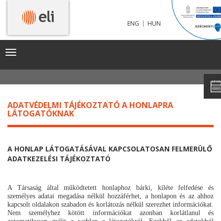
|
ENG
HUN
ADATVÉDELEM
Toggle
navigation
ADATVÉDELMI TÁJÉKOZTATÓ A HONLAPRA
LÁTOGATÓKNAK
A HONLAP LÁTOGATÁSÁVAL KAPCSOLATOSAN FELMERÜLŐ
ADATKEZELÉSI TÁJÉKOZTATÓ
A Társaság által működtetett honlaphoz bárki, kiléte felfedése és
személyes adatai megadása nélkül hozzáférhet, a honlapon és az ahhoz
kapcsolt oldalakon szabadon és korlátozás nélkül szerezhet információkat.
Nem személyhez kötött információkat azonban korlátlanul és