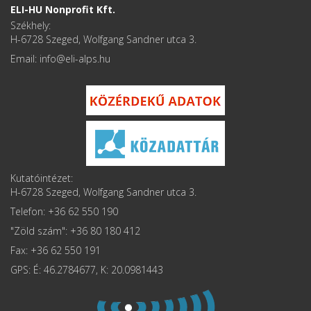
ELI-HU Nonprofit Kft.
Székhely:
H-6728 Szeged, Wolfgang Sandner utca 3.
Email: info
Kutatóintézet:
H-6728 Szeged, Wolfgang Sandner utca 3.
Telefon: +36 62 550 190
"Zöld szám": +36 80 180 412
Fax: +36 62 550 191
GPS: É: 46.2784677, K: 20.0981443