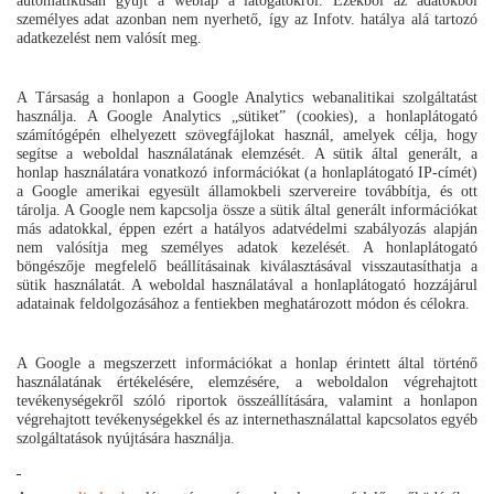
automatikusan gyűjt a weblap a látogatókról. Ezekből az adatokból
személyes adat azonban nem nyerhető, így az Infotv. hatálya alá tartozó
adatkezelést nem valósít meg.
A Társaság a honlapon a Google Analytics webanalitikai szolgáltatást
használja. A Google Analytics „sütiket” (cookies), a honlaplátogató
számítógépén elhelyezett szövegfájlokat használ, amelyek célja, hogy
segítse a weboldal használatának elemzését. A sütik által generált, a
honlap használatára vonatkozó információkat (a honlaplátogató IP-címét)
a Google amerikai egyesült államokbeli szervereire továbbítja, és ott
tárolja. A Google nem kapcsolja össze a sütik által generált információkat
más adatokkal, éppen ezért a hatályos adatvédelmi szabályozás alapján
nem valósítja meg személyes adatok kezelését. A honlaplátogató
böngészője megfelelő beállításainak kiválasztásával visszautasíthatja a
sütik használatát. A weboldal használatával a honlaplátogató hozzájárul
adatainak feldolgozásához a fentiekben meghatározott módon és célokra.
A Google a megszerzett információkat a honlap érintett által történő
használatának értékelésére, elemzésére, a weboldalon végrehajtott
tevékenységekről szóló riportok összeállítására, valamint a honlapon
végrehajtott tevékenységekkel és az internethasználattal kapcsolatos egyéb
szolgáltatások nyújtására használja.