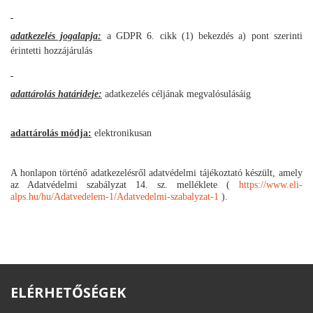
adatkezelés jogalapja:
a GDPR 6. cikk (1) bekezdés a) pont szerinti
érintetti hozzájárulás
adattárolás határideje:
adatkezelés céljának megvalósulásáig
adattárolás módja:
elektronikusan
A honlapon történő adatkezelésről adatvédelmi tájékoztató készült, amely
az Adatvédelmi szabályzat 14. sz. melléklete (
https://www.eli-
alps.hu/hu/Adatvedelem-1/Adatvedelmi-szabalyzat-1
).
ELÉRHETŐSÉGEK