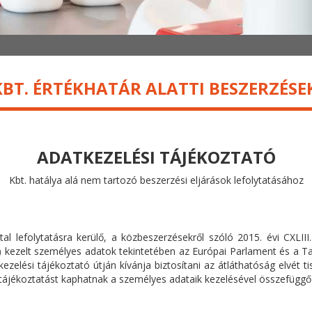
KBT. ÉRTÉKHATÁR ALATTI BESZERZÉS
ADATKEZELÉSI TÁJÉKOZTATÓ
Kbt. hatálya alá nem tartozó beszerzési eljárások lefolytatásához
tal lefolytatásra kerülő, a közbeszerzésekről szóló 2015. évi CXLII
ás) kezelt személyes adatok tekintetében az Európai Parlament és a T
zelési tájékoztató útján kívánja biztosítani az átláthatóság elvét ti
ő tájékoztatást kaphatnak a személyes adataik kezelésével összefüggő 