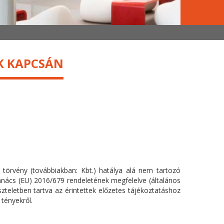
EK KAPCSÁN
I. törvény (továbbiakban: Kbt.) hatálya alá nem tartozó
anács (EU) 2016/679 rendeletének megfelelve (általános
szteletben tartva az érintettek előzetes tájékoztatáshoz
tényekről.