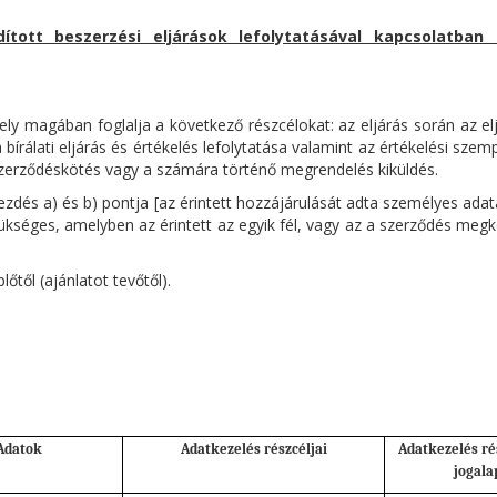
ított beszerzési eljárások lefolytatásával kapcsolatba
ely magában foglalja a következő részcélokat: az eljárás során az elj
bírálati eljárás és értékelés lefolytatása valamint az értékelési sze
ó szerződéskötés vagy a számára történő megrendelés kiküldés.
ezdés a) és b) pontja [az érintett hozzájárulását adta személyes adat
szükséges, amelyben az érintett az egyik fél, vagy az a szerződés meg
őtől (ajánlatot tevőtől).
Adatok
Adatkezelés részcéljai
Adatkezelés ré
jogala