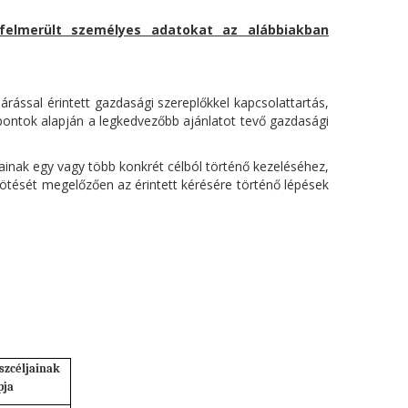
n felmerült személyes adatokat az alábbiakban
árással érintett gazdasági szereplőkkel kapcsolattartás,
mpontok alapján a legkedvezőbb ajánlatot tevő gazdasági
ainak egy vagy több konkrét célból történő kezeléséhez,
kötését megelőzően az érintett kérésére történő lépések
szcéljainak
pja