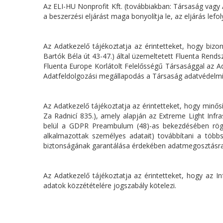
Az ELI-HU Nonprofit Kft. (továbbiakban: Társaság vagy A
a beszerzési eljárást maga bonyolítja le, az eljárás le
Az Adatkezelő tájékoztatja az érintetteket, hogy bizo
Bartók Béla út 43-47.) által üzemeltetett Fluenta Rend
Fluenta Europe Korlátolt Felelősségű Társasággal az A
Adatfeldolgozási megállapodás a Társaság adatvédelmi ti
Az Adatkezelő tájékoztatja az érintetteket, hogy minő
Za Radnicí 835.), amely alapján az Extreme Light Infr
belül a GDPR Preambulum (48)-as bekezdésében rögzít
alkalmazottak személyes adatait) továbbítani a több
biztonságának garantálása érdekében adatmegosztásra v
Az Adatkezelő tájékoztatja az érintetteket, hogy az I
adatok közzétételére jogszabály kötelezi.