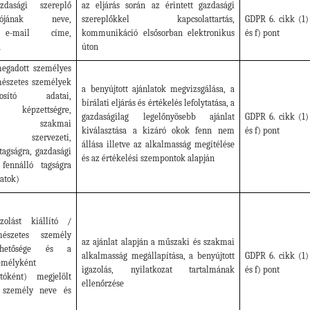
azdasági szereplő
az eljárás során az érintett gazdasági
artójának neve,
szereplőkkel kapcsolattartás,
GDPR 6. cikk (1)
 e-mail címe,
kommunikáció elsősorban elektronikus
és f) pont
a
úton
megadott személyes
mészetes személyek
a benyújtott ajánlatok megvizsgálása, a
onosító adatai,
bírálati eljárás és értékelés lefolytatása, a
a, képzettségre,
gazdaságilag legelőnyösebb ajánlat
GDPR 6. cikk (1)
égre, szakmai
kiválasztása a kizáró okok fenn nem
és f) pont
ra, szervezeti,
állása illetve az alkalmasság megítélése
 tagságra, gazdasági
és az értékelési szempontok alapján
 fennálló tagságra
atok)
azolást kiállító /
mészetes személy
az ajánlat alapján a műszaki és szakmai
rhetősége és a
alkalmasság megállapítása, a benyújtott
GDPR 6. cikk (1)
emélyként
igazolás, nyilatkozat tartalmának
és f) pont
rtóként) megjelölt
ellenőrzése
s személy neve és