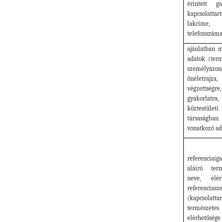
érintett g
kapcsolatt
lakcíme,
telefonszám
ajánlatban 
adatok (ter
személyaz
önéletrajz
végzetts
gyakorlat
köztestületi
társaságban
vonatkozó ad
referenciaig
aláíró ter
neve, elé
referenciasz
(kapcsolatta
természete
elérhetősége