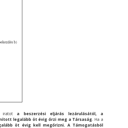
bekezdés b)
s iratot
a beszerzési eljárás lezárulásától, a
mított legalább öt évig őrzi meg a Társaság
. Ha a
alább öt évig kell megőrizni.
A Támogatásból