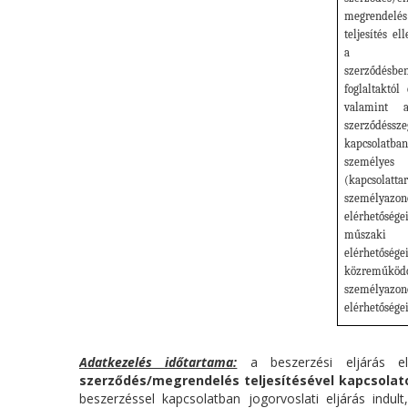
megrendelés
teljesítés el
a
szerződésbe
foglaltaktól 
valamint 
szerződéssze
kapcsola
személ
(kapcsolatta
személyaz
elérhetősége
műszaki 
elérhetősége
közreműkö
személyaz
elérhetősége
Adatkezelés időtartama:
a beszerzési eljárás elő
szerződés/megrendelés teljesítésével kapcsolato
beszerzéssel kapcsolatban jogorvoslati eljárás indul