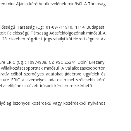
tében mint Ajánlatkérő Adatkezelőnek minősül. A Társaság
elelősségű Társaság (Cg.: 01-09-711910, 1114 Budapest,
átolt Felelősségű Társaság Adatfeldolgozónak minősül. A
8. cikkében rögzített jogszabályi kötelezettségnek. Az
ture ERIC (Cg. : 10974938, CZ PSC 25241 Dolní Brezany,
 vállalkozáscsoportnak minősül. A vállalkozáscsoporton
atív célból személyes adatokat (ideértve ügyfelek és
ructure ERIC a személyes adatok minél szélesebb körű
selőjéhez intézett írásbeli kérelemre kikérhető.
folyólag bizonyos közérdekű vagy közérdekből nyilvános