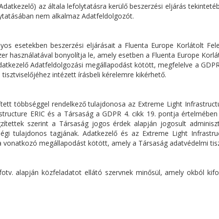
datkezelő) az általa lefolytatásra kerülő beszerzési eljárás tekinte
folytatásában nem alkalmaz Adatfeldolgozót.
nyos esetekben beszerzési eljárásait a Fluenta Europe Korlátolt F
szer használatával bonyolítja le, amely esetben a Fluenta Europe Korl
datkezelő Adatfeldolgozási megállapodást kötött, megfelelve a GDPR 2
sztviselőjéhez intézett írásbeli kérelemre kikérhető.
sített többséggel rendelkező tulajdonosa az Extreme Light Infrastruc
astructure ERIC és a Társaság a GDPR 4. cikk 19. pontja értelmében
ettek szerint a Társaság jogos érdek alapján jogosult adminisztr
ségi tulajdonos tagjának. Adatkezelő és az Extreme Light Infrast
onatkozó megállapodást kötött, amely a Társaság adatvédelmi tisztvi
nfotv. alapján közfeladatot ellátó szervnek minősül, amely okból ki