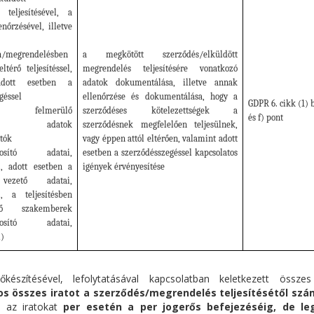
 teljesítésével, a
lenőrzésével, illetve
n/megrendelésben
a megkötött szerződés/elküldött
eltérő teljesítéssel,
megrendelés teljesítésére vonatkozó
adott esetben a
adatok dokumentálása, illetve annak
géssel
ellenőrzése és dokumentálása, hogy a
GDPR 6. cikk (1) 
tban felmerülő
szerződéses kötelezettségek a
és f) pont
yes adatok
szerződésnek megfelelően teljesülnek,
rtók
vagy éppen attól eltérően, valamint adott
onosító adatai,
esetben a szerződésszegéssel kapcsolatos
i, adott esetben a
igények érvényesítése
vezető adatai,
i, a teljesítésben
dő szakemberek
onosító adatai,
i)
készítésével, lefolytatásával kapcsolatban keletkezett össze
s összes iratot a szerződés/megrendelés teljesítésétől szá
t, az iratokat
per esetén a per jogerős befejezéséig, de leg