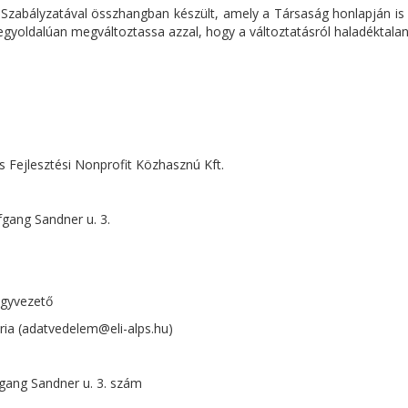
 Szabályzatával összhangban készült, amely a Társaság honlapján is
gyoldalúan megváltoztassa azzal, hogy a változtatásról haladéktalanul
 Nonprofit Közhasznú Kft.
andner u. 3.
vezető
 (adatvedelem@eli-alps.hu)
 Sandner u. 3. szám