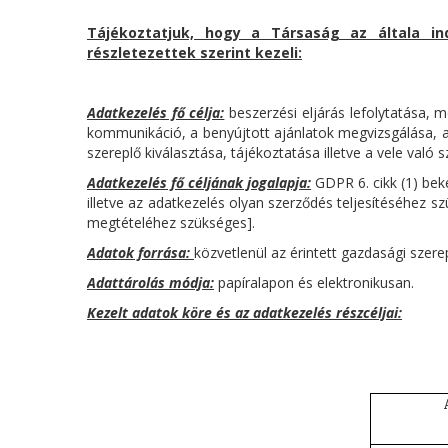
Tájékoztatjuk, hogy a Társaság az általa ind
részletezettek szerint kezeli:
Adatkezelés fő célja:
beszerzési eljárás lefolytatása, m
kommunikáció, a benyújtott ajánlatok megvizsgálása, a 
szereplő kiválasztása, tájékoztatása illetve a vele val
Adatkezelés fő céljának jogalapja:
GDPR 6. cikk (1) bek
illetve az adatkezelés olyan szerződés teljesítéséhez 
megtételéhez szükséges].
Adatok forrása:
közvetlenül az érintett gazdasági szerepl
Adattárolás módja:
papíralapon és elektronikusan.
Kezelt adatok köre és az adatkezelés részcéljai: