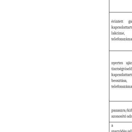
érintett g
kapcsolatt
lakcíme,
telefonszám
nyertes ajá
tisztségvisel
kapcsolatt
beosztása
telefonszám
panaszra/k
azonosító ada
a me
szerződés/el