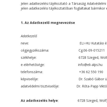
Jelen adatkezelési tájékoztató a Társaság Adatvédelmi
jelen adatkezelési tájékoztatóban foglaltakat bármikor e
1. Az Adatkezelő megnevezése
Adatkezelő
neve: ELI-HU Kutatási és Fejlesztési
cégjegyzékszáma: Cg.06-09-015211
székhelye: 6728 Szeged, Wolfgang S
e-elérhetősége: info@eli-alps.hu
telefonszáma: +36 62 550 190
képviselője: Dr. Szabó Gábor ügy
adatvédelmi tisztviselője: Dr. Róta-Papp Viktória
Az adatkezelés helye
: 6728 Szeged, Wolfgang