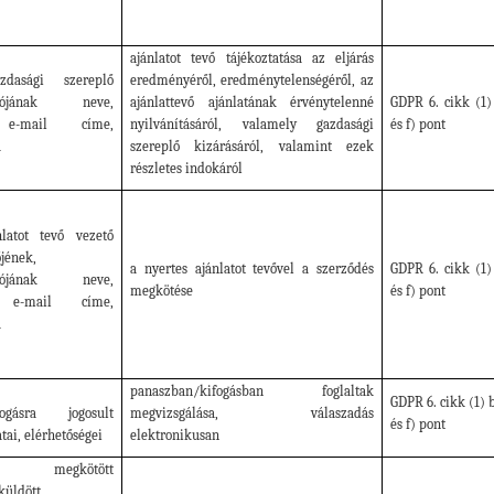
ajánlatot tevő tájékoztatása az eljárás
azdasági szereplő
eredményéről, eredménytelenségéről,
az
artójának neve,
ajánlattevő ajánlatának érvénytelenné
GDPR 6. cikk (1)
 e-mail címe,
nyilvánításáról, valamely gazdasági
és f) pont
a
szereplő kizárásáról, valamint ezek
részletes indokáról
nlatot tevő vezető
őjének,
a nyertes ajánlatot tevővel a szerződés
GDPR 6. cikk (1)
artójának neve,
megkötése
és f) pont
, e-mail címe,
a
panaszban/kifogásban foglaltak
GDPR 6. cikk (1) 
ifogásra jogosult
megvizsgálása, válaszadás
és f) pont
tai, elérhetőségei
elektronikusan
gkötött
küldött