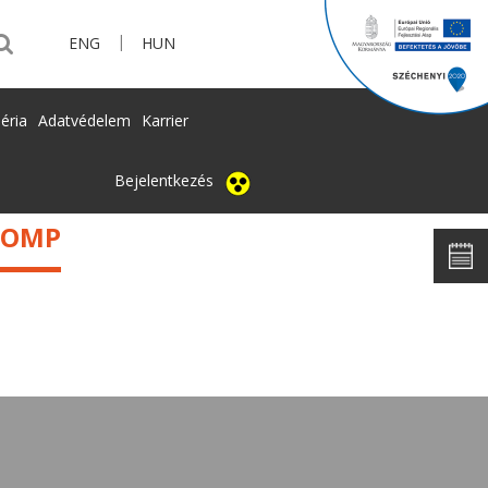
|
ENG
HUN
éria
Adatvédelem
Karrier
Bejelentkezés
COMP