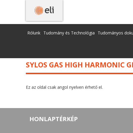
ELÉRHETŐ KUTATÁSI BERENDEZÉSEK (ELI-ERIC)
Rólunk
Tudomány és Technológia
Tudományos dok
SYLOS GAS HIGH HARMONIC G
Ez az oldal csak angol nyelven érhető el.
HONLAPTÉRKÉP