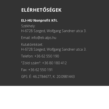
ELÉRHETŐSÉGEK
ELI-HU Nonprofit Kft.
Székhely:
H-6728 Szeged, Wolfgang Sandner utca 3.
Email: info
Kutatóintézet:
H-6728 Szeged, Wolfgang Sandner utca 3.
Telefon: +36 62 550 190
"Zöld szám": +36 80 180 412
Fax: +36 62 550 191
GPS: É: 46.2784677, K: 20.0981443