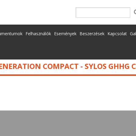
umentumok
Felhasználók
Események
Beszerzések
Kapcsolat
Gal
ENERATION COMPACT - SYLOS GHHG 