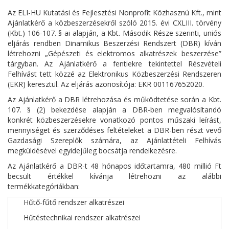
Az ELI-HU Kutatási és Fejlesztési Nonprofit Közhasznú Kft., mint
Ajánlatkérő a közbeszerzésekről szóló 2015. évi CXLIII. törvény
(Kbt.) 106-107. §-ai alapján, a Kbt. Második Része szerinti, uniós
eljárás rendben Dinamikus Beszerzési Rendszert (DBR) kíván
létrehozni „Gépészeti és elektromos alkatrészek beszerzése”
tárgyban. Az Ajánlatkérő a fentiekre tekintettel Részvételi
Felhívást tett közzé az Elektronikus Közbeszerzési Rendszeren
(EKR) keresztül. Az eljárás azonosítója: EKR 001167652020.
Az Ajánlatkérő a DBR létrehozása és működtetése során a Kbt.
107. § (2) bekezdése alapján a DBR-ben megvalósítandó
konkrét közbeszerzésekre vonatkozó pontos műszaki leírást,
mennyiséget és szerződéses feltételeket a DBR-ben részt vevő
Gazdasági Szereplők számára, az Ajánlattételi Felhívás
megküldésével egyidejűleg bocsátja rendelkezésre.
Az Ajánlatkérő a DBR-t 48 hónapos időtartamra, 480 millió Ft
becsült értékkel kívánja létrehozni az alábbi
termékkategóriákban:
Hűtő-fűtő rendszer alkatrészei
Hűtéstechnikai rendszer alkatrészei