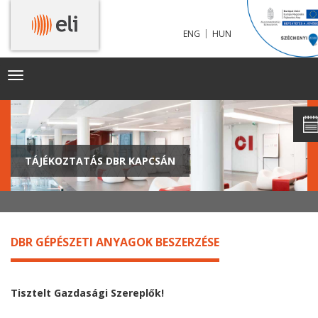
|
ENG
HUN
Toggle
navigation
TÁJÉKOZTATÁS DBR KAPCSÁN
DBR GÉPÉSZETI ANYAGOK BESZERZÉSE
Tisztelt Gazdasági Szereplők!