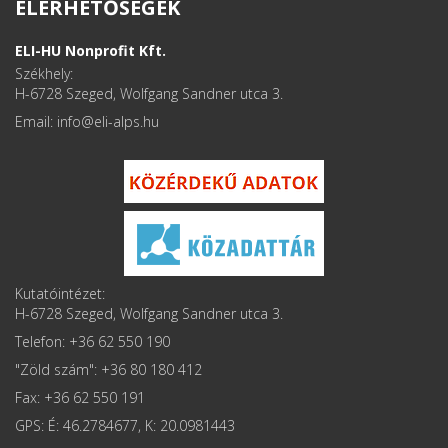
ELÉRHETŐSÉGEK
ELI-HU Nonprofit Kft.
Székhely:
H-6728 Szeged, Wolfgang Sandner utca 3.
Email: info
Kutatóintézet:
H-6728 Szeged, Wolfgang Sandner utca 3.
Telefon: +36 62 550 190
"Zöld szám": +36 80 180 412
Fax: +36 62 550 191
GPS: É: 46.2784677, K: 20.0981443