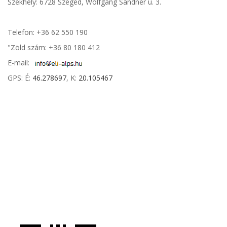
Székhely:
6728 Szeged, Wolfgang Sandner u. 3.
Telefon: +36 62 550 190
"Zöld szám: +36 80 180 412
E-mail:
GPS: É:
46.278697
, K:
20.105467