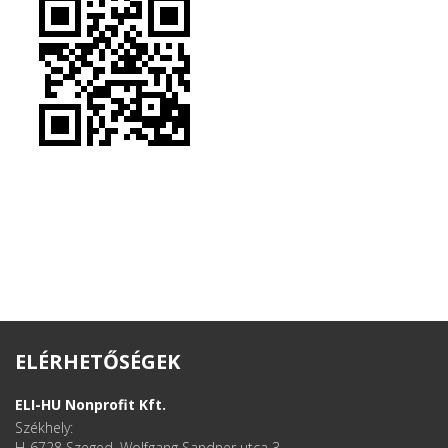
ELÉRHETŐSÉGEK
ELI-HU Nonprofit Kft.
Székhely:
H-6728 Szeged, Wolfgang Sandner utca 3.