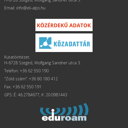
Email: info
Kutatóintézet:
H-6728 Szeged, Wolfgang Sandner utca 3.
Telefon: +36 62 550 190
"Zöld szám": +36 80 180 412
Fax: +36 62 550 191
GPS: É: 46.2784677, K: 20.0981443