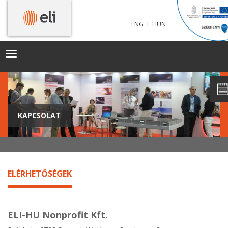
|
ENG
HUN
Toggle
navigation
KAPCSOLAT
ELÉRHETŐSÉGEK
ELI-HU Nonprofit Kft.