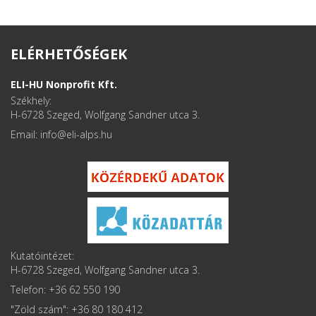
ELÉRHETŐSÉGEK
ELI-HU Nonprofit Kft.
Székhely:
H-6728 Szeged, Wolfgang Sandner utca 3.
Email: info
Kutatóintézet:
H-6728 Szeged, Wolfgang Sandner utca 3.
Telefon: +36 62 550 190
"Zöld szám": +36 80 180 412