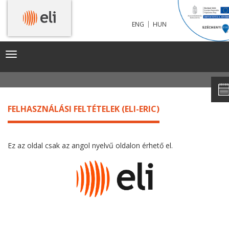
|
ENG
HUN
FELHASZNÁLÓI FELHÍVÁS - ELI-ERIC
Toggle
navigation
FELHASZNÁLÁSI FELTÉTELEK (ELI-ERIC)
Ez az oldal csak az angol nyelvű oldalon érhető el.