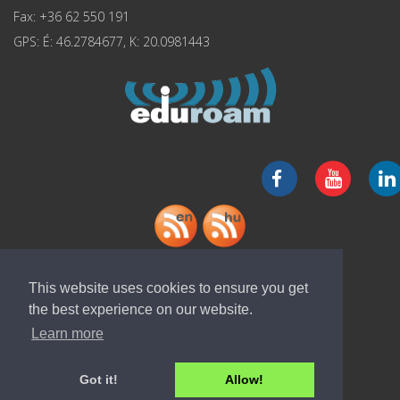
Fax: +36 62 550 191
GPS: É: 46.2784677, K: 20.0981443
"ELI-ALPS" app letöltése
This website uses cookies to ensure you get
the best experience on our website.
Learn more
Got it!
Allow!