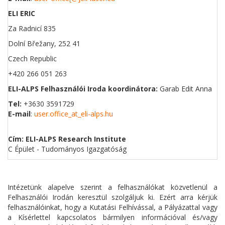
ELI ERIC
Za Radnicí 835
Dolní Břežany, 252 41
Czech Republic
+420 266 051 263
ELI-ALPS Felhasználói Iroda koordinátora:
Garab Edit Anna
Tel:
+3630 3591729
E-mail
:
user.office_at_eli-alps.hu
Cím: ELI-ALPS Research Institute
C Épület - Tudományos Igazgatóság
Intézetünk alapelve szerint a felhasználókat közvetlenül a
Felhasználói Irodán keresztül szolgáljuk ki.
Ezért arra kérjük
felhasználóinkat, hogy a Kutatási Felhívással, a Pályázattal vagy
a Kísérlettel kapcsolatos bármilyen információval és/vagy