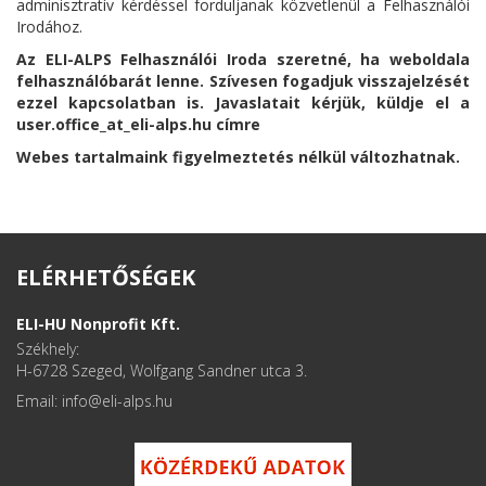
adminisztratív kérdéssel forduljanak közvetlenül a Felhasználói
Irodához.
Az ELI-ALPS Felhasználói Iroda szeretné, ha weboldala
felhasználóbarát lenne.
Szívesen fogadjuk visszajelzését
ezzel kapcsolatban is.
Javaslatait kérjük, küldje el a
user.office_at_eli-alps.hu címre
Webes tartalmaink figyelmeztetés nélkül változhatnak.
ELÉRHETŐSÉGEK
ELI-HU Nonprofit Kft.
Székhely:
H-6728 Szeged, Wolfgang Sandner utca 3.
Email: info