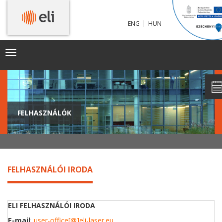
|
ENG
HUN
Toggle
navigation
FELHASZNÁLÓK
FELHASZNÁLÓI IRODA
ELI FELHASZNÁLÓI IRODA
E-mail
:
user-office[@]eli-laser.eu