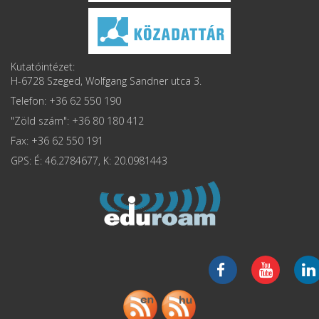
Kutatóintézet:
H-6728 Szeged, Wolfgang Sandner utca 3.
Telefon: +36 62 550 190
"Zöld szám": +36 80 180 412
Fax: +36 62 550 191
GPS: É: 46.2784677, K: 20.0981443