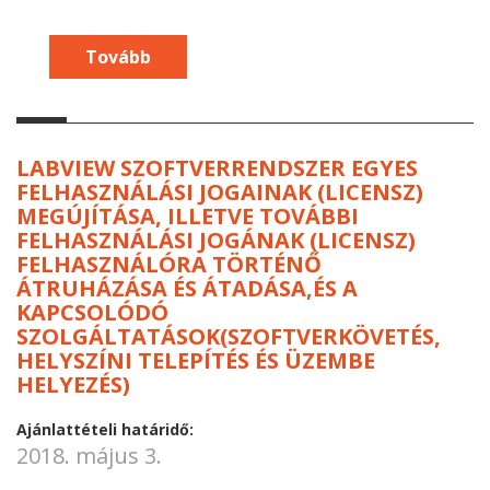
Tovább
LABVIEW SZOFTVERRENDSZER EGYES
FELHASZNÁLÁSI JOGAINAK (LICENSZ)
MEGÚJÍTÁSA, ILLETVE TOVÁBBI
FELHASZNÁLÁSI JOGÁNAK (LICENSZ)
FELHASZNÁLÓRA TÖRTÉNŐ
ÁTRUHÁZÁSA ÉS ÁTADÁSA,ÉS A
KAPCSOLÓDÓ
SZOLGÁLTATÁSOK(SZOFTVERKÖVETÉS,
HELYSZÍNI TELEPÍTÉS ÉS ÜZEMBE
HELYEZÉS)
Ajánlattételi határidő:
2018. május 3.