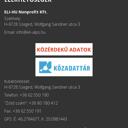
ELI-HU Nonprofit Kft.
Székhely:
H-6728 Szeged, Wolfgang Sandner utca 3.
Email: info
Kutatóintézet:
H-6728 Szeged, Wolfgang Sandner utca 3.
Telefon: +36 62 550 190
"Zöld szám": +36 80 180 412
Fax: +36 62 550 191
GPS: É: 46.2784677, K: 20.0981443