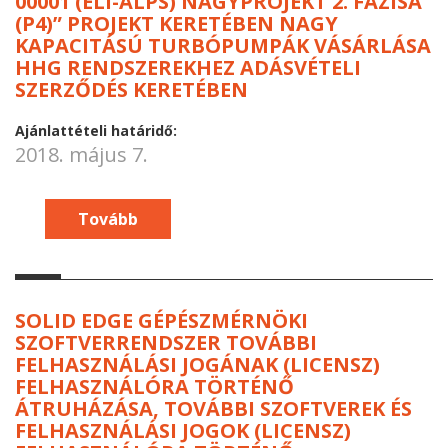
00001 (ELI-ALPS) NAGYPROJEKT 2. FÁZISA
(P4)” PROJEKT KERETÉBEN NAGY
KAPACITÁSÚ TURBÓPUMPÁK VÁSÁRLÁSA
HHG RENDSZEREKHEZ ADÁSVÉTELI
SZERZŐDÉS KERETÉBEN
Ajánlattételi határidő:
2018. május 7.
Tovább
SOLID EDGE GÉPÉSZMÉRNÖKI
SZOFTVERRENDSZER TOVÁBBI
FELHASZNÁLÁSI JOGÁNAK (LICENSZ)
FELHASZNÁLÓRA TÖRTÉNŐ
ÁTRUHÁZÁSA, TOVÁBBI SZOFTVEREK ÉS
FELHASZNÁLÁSI JOGOK (LICENSZ)