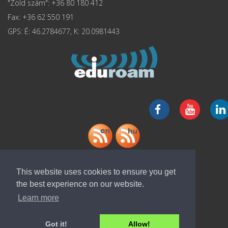
"Zöld szám": +36 80 180 412
Fax: +36 62 550 191
GPS: É: 46.2784677, K: 20.0981443
"ELI-ALPS" app letöltése
This website uses cookies to ensure you get
the best experience on our website.
Learn more
Got it!
Allow!