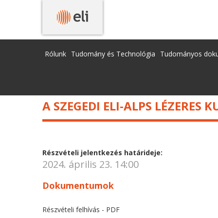
A SZEGEDI ELI-ALPS LÉZERES KUTATÓKÖZPONT 
Rólunk
Tudomány és Technológia
Tudományos dok
A SZEGEDI ELI-ALPS LÉZERES
Részvételi jelentkezés határideje:
2024. április 23. 14:00
Dokumentumok
Részvételi felhívás - PDF