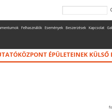
ÉPÜLETEINEK KÜLSŐ ÉS BELSŐ TAKARÍTÁSA
umentumok
Felhasználók
Események
Beszerzések
Kapcsolat
Gal
 KUTATÓKÖZPONT ÉPÜLETEINEK KÜLSŐ 
f