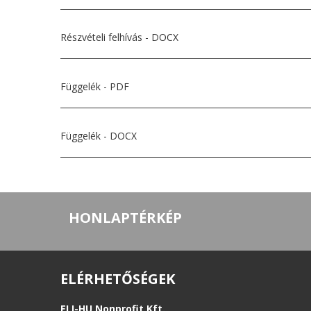
Részvételi felhívás - DOCX
Függelék - PDF
Függelék - DOCX
HONLAPTÉRKÉP
ELÉRHETŐSÉGEK
ELI-HU Nonprofit Kft.