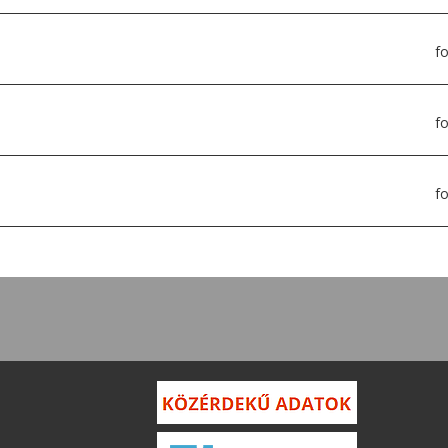
f
f
f