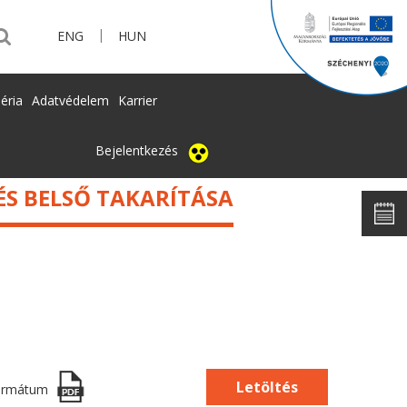
|
ENG
HUN
éria
Adatvédelem
Karrier
Bejelentkezés
ÉS BELSŐ TAKARÍTÁSA
Letöltés
ormátum