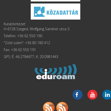
Kutatóintézet:
H-6728 Szeged, Wolfgang Sandner utca 3.
Telefon: +36 62 550 190
"Zöld szám": +36 80 180 412
Fax: +36 62 550 191
GPS: É: 46.2784677, K: 20.0981443