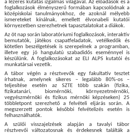
a lézeres kutatás izgalmas világával. Az előadások és a
foglalkozások élményszerű formában kapcsolódnak a
középiskolai tanulmányokhoz, de azoknál mélyebb
ismereteket kínálnak, emellett élvonabeli kutatói
környezetben szerezhetnek tapasztalatokat a diákok.
Az öt nap során laboratóriumi foglalkozások, interaktív
bemutatók, játékos csapatfeladatok, vetélkedők és
kötetlen beszélgetések is szerepelnek a programban,
illetve egy jó hangulatú szabadidős eseménnyel is
készülünk. A foglalkozásokat az ELI ALPS kutatói és
munkatársai vezetik.
A tábor végén a résztvevők egy fakultatív tesztet
írhatnak, amelynek sikeres – legalább 80%-os –
teljesítése esetén az SZTE több szakán (fizika,
fizikatanári, biomérnöki, környezetmérnöki,
vegyészmérnöki és fizikus mérnöki képzéseken) 25
többletpont szerezhető a felvételi eljárás során. A
megszerzett pontok későbbi felvételizés esetén is
felhasználhatók.
A szülői visszajelzések alapján a tavalyi tábor
résztvevői változatosnak és érdekesnek találták a