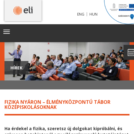
|
ENG
HUN
Toggle
navigation
HÍREK
FIZIKA NYÁRON – ÉLMÉNYKÖZPONTÚ TÁBOR
KÖZÉPISKOLÁSOKNAK
Ha érdekel a fizika, szeretsz új dolgokat kipróbálni, és