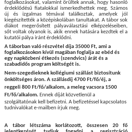
foglalkozásokat, valamint örültek annak, hogy hasonló
érdeklődésű fiatalokkal ismerkedhettek meg. Számos
új és izgalmas témával találkoztak, amelyek jól
kiegészítették a középiskolában tanultakat. A tábor sok
diákot megerősített pályaválasztási elképzeléseiben,
sőt voltak olyanok is, akik ennek hatására kezdtek el a
kutatói pálya iránt érdeklődni.
A táborban való részvétel díja 35000 Ft, ami a
foglalkozásokon kívül magában foglalja az ebéd és
egy napközbeni étkezés (szendvics) árát és a
szabadidős program költségét is.
Nem-szegedieknek kollégiumi szállást biztosítunk
önköltséges áron. A szállásdíj 4700 Ft/fő/éj,
a
reggeli 800 Ft/fő/alkalom, a meleg vacsora 1500
Ft/fő/alkalom
.
Ennek díját közvetlenül a
szolgáltatónak kell befizetni. A befizetéssel kapcsolatos
tudnivalókat e-mailben írjuk meg.
A tábor létszáma korlátozott, összesen 20 fő
jelentkezését tudjuk fogadni a regisztráció