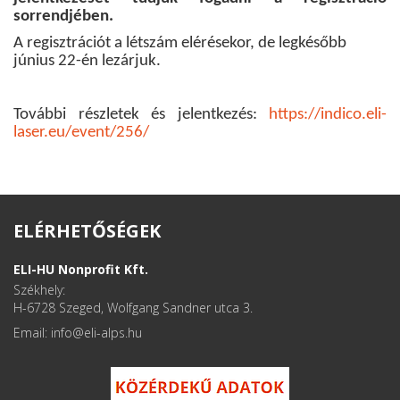
sorrendjében.
A regisztrációt a létszám elérésekor, de legkésőbb
június 22-én lezárjuk.
További részletek és jelentkezés:
https://indico.eli-
laser.eu/event/256/
ELÉRHETŐSÉGEK
ELI-HU Nonprofit Kft.
Székhely:
H-6728 Szeged, Wolfgang Sandner utca 3.
Email: info