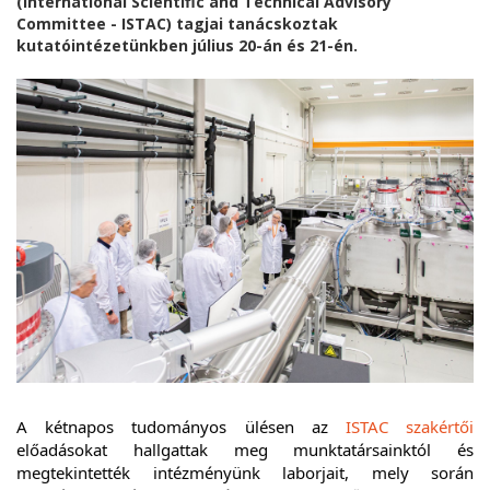
(International Scientific and Technical Advisory
Committee - ISTAC) tagjai tanácskoztak
kutatóintézetünkben július 20-án és 21-én.
A kétnapos tudományos ülésen az
ISTAC szakértői
előadásokat hallgattak meg munktatársainktól és
megtekintették intézményünk laborjait, mely során