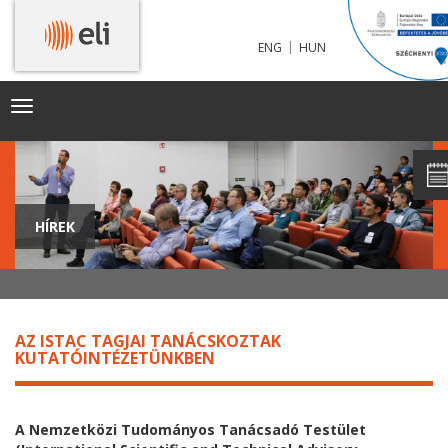
|
ENG
HUN
Toggle
navigation
HÍREK
AZ ISTAC TAGJAI TANÁCSKOZTAK
KUTATÓINTÉZETÜNKBEN
A Nemzetközi Tudományos Tanácsadó Testület