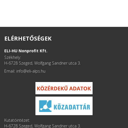
ELÉRHETŐSÉGEK
ELI-HU Nonprofit Kft.
Székhely:
H-6728 Szeged, Wolfgang Sandner utca 3.
Email: info
Kutatóintézet:
H-6728 Szeged, Wolfgang Sandner utca 3.