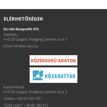
ELÉRHETŐSÉGEK
ELI-HU Nonprofit Kft.
Székhely:
H-6728 Szeged, Wolfgang Sandner utca 3.
Email: info
Kutatóintézet:
H-6728 Szeged, Wolfgang Sandner utca 3.
Telefon: +36 62 550 190
"Zöld szám": +36 80 180 412