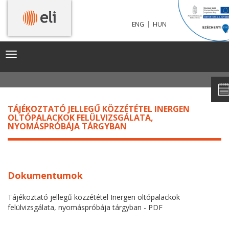
TÁJÉKOZTATÓ JELLEGŰ KÖZZÉTÉTEL INERGEN
|
ENG
HUN
OLTÓPALACKOK FELÜLVIZSGÁLATA, NYOMÁSPRÓBÁJA
TÁRGYBAN
Toggle
navigation
TÁJÉKOZTATÓ JELLEGŰ KÖZZÉTÉTEL INERGEN
OLTÓPALACKOK FELÜLVIZSGÁLATA,
NYOMÁSPRÓBÁJA TÁRGYBAN
Dokumentumok
Tájékoztató jellegű közzététel Inergen oltópalackok
felülvizsgálata, nyomáspróbája tárgyban - PDF