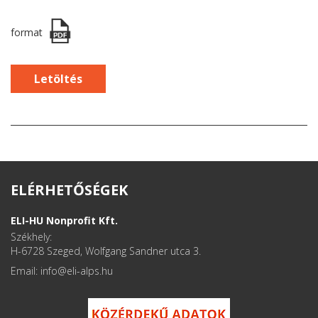
format
Letöltés
ELÉRHETŐSÉGEK
ELI-HU Nonprofit Kft.
Székhely:
H-6728 Szeged, Wolfgang Sandner utca 3.
Email: info