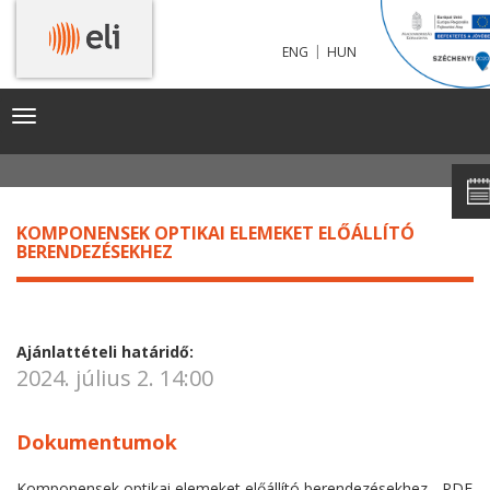
|
ENG
HUN
KOMPONENSEK OPTIKAI ELEMEKET ELŐÁLLÍTÓ
BERENDEZÉSEKHEZ
Toggle
navigation
KOMPONENSEK OPTIKAI ELEMEKET ELŐÁLLÍTÓ
BERENDEZÉSEKHEZ
Ajánlattételi határidő:
2024. július 2. 14:00
Dokumentumok
Komponensek optikai elemeket előállító berendezésekhez - PDF