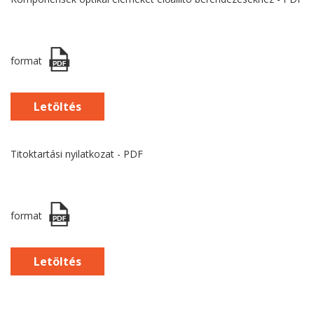
format
Letöltés
Titoktartási nyilatkozat - PDF
format
Letöltés