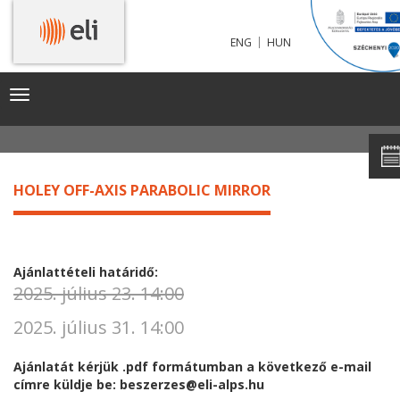
|
ENG
HUN
HOLEY OFF-AXIS PARABOLIC MIRROR
Toggle
navigation
HOLEY OFF-AXIS PARABOLIC MIRROR
Ajánlattételi határidő:
2025. július 23. 14:00
2025. július 31. 14:00
Ajánlatát kérjük .pdf formátumban a következő e-mail
címre küldje be: beszerzes@eli-alps.hu