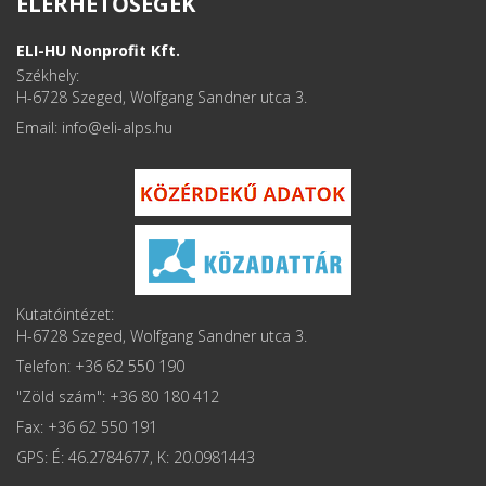
ELÉRHETŐSÉGEK
ELI-HU Nonprofit Kft.
Székhely:
H-6728 Szeged, Wolfgang Sandner utca 3.
Email: info
Kutatóintézet:
H-6728 Szeged, Wolfgang Sandner utca 3.
Telefon: +36 62 550 190
"Zöld szám": +36 80 180 412
Fax: +36 62 550 191
GPS: É: 46.2784677, K: 20.0981443