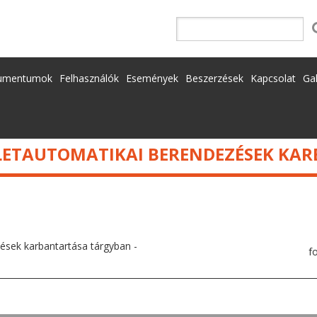
I BERENDEZÉSEK KARBANTARTÁSA TÁRGYBAN
umentumok
Felhasználók
Események
Beszerzések
Kapcsolat
Gal
ÜLETAUTOMATIKAI BERENDEZÉSEK K
ek karbantartása tárgyban -
f