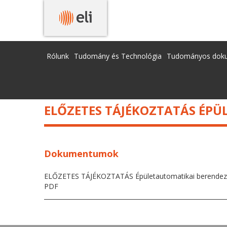
ELŐZETES TÁJÉKOZTATÁS ÉPÜLETAUTOMATIKA
Rólunk
Tudomány és Technológia
Tudományos dok
ELŐZETES TÁJÉKOZTATÁS ÉP
Dokumentumok
ELŐZETES TÁJÉKOZTATÁS Épületautomatikai berendezés
PDF