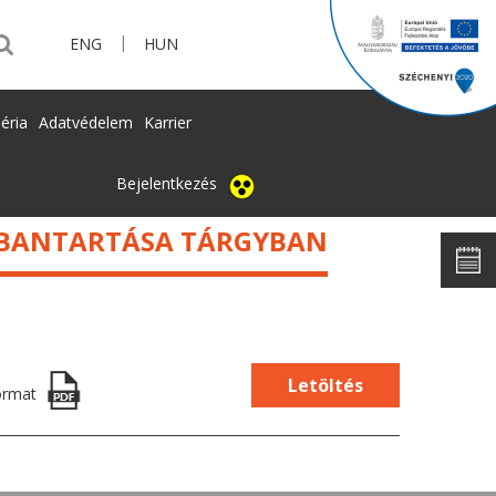
|
ENG
HUN
éria
Adatvédelem
Karrier
Bejelentkezés
ARBANTARTÁSA TÁRGYBAN
Letöltés
ormat