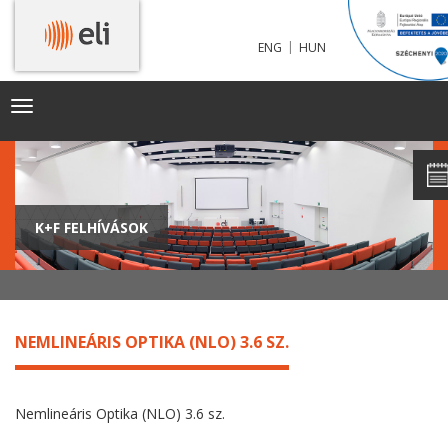
|
ENG
HUN
Toggle
navigation
K+F FELHÍVÁSOK
NEMLINEÁRIS OPTIKA (NLO) 3.6 SZ.
Nemlineáris Optika (NLO) 3.6 sz.