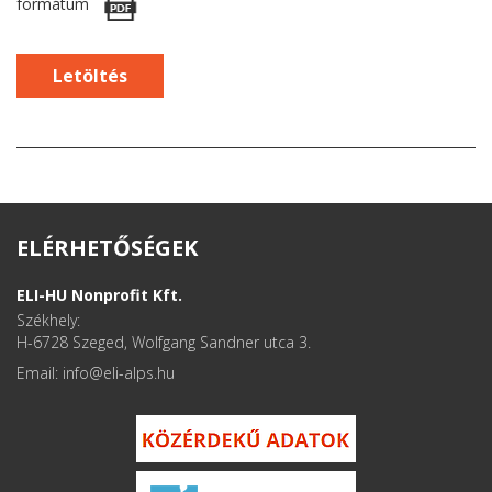
formátum
Letöltés
ELÉRHETŐSÉGEK
ELI-HU Nonprofit Kft.
Székhely:
H-6728 Szeged, Wolfgang Sandner utca 3.
Email: info