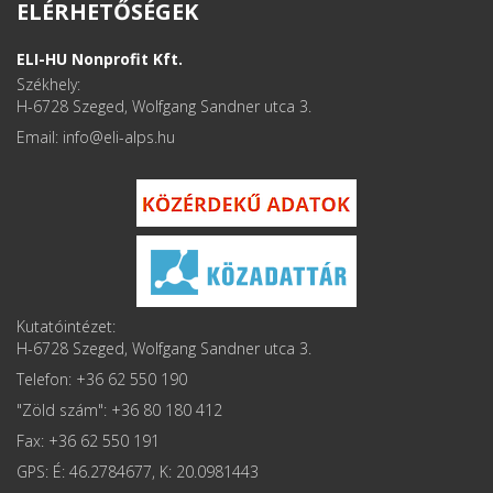
ELÉRHETŐSÉGEK
ELI-HU Nonprofit Kft.
Székhely:
H-6728 Szeged, Wolfgang Sandner utca 3.
Email: info
Kutatóintézet:
H-6728 Szeged, Wolfgang Sandner utca 3.
Telefon: +36 62 550 190
"Zöld szám": +36 80 180 412
Fax: +36 62 550 191
GPS: É: 46.2784677, K: 20.0981443