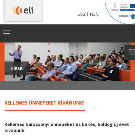
|
ENG
HUN
Toggle
navigation
HÍREK
KELLEMES ÜNNEPEKET KÍVÁNUNK!
Kellemes karácsonyi ünnepeket és békés, boldog új évet
kívánunk!