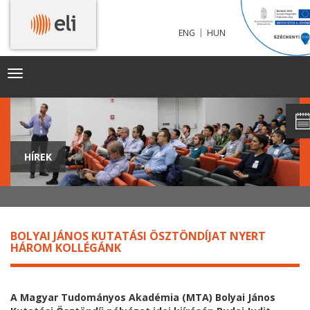
|
ENG
HUN
Toggle
navigation
HÍREK
BOLYAI JÁNOS KUTATÁSI ÖSZTÖNDÍJAT NYERT
HÁROM KOLLÉGÁNK
A Magyar Tudományos Akadémia (MTA) Bolyai János