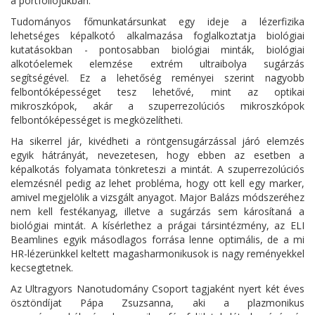
a portfóliójukban.
Tudományos főmunkatársunkat egy ideje a lézerfizika
lehetséges képalkotó alkalmazása foglalkoztatja biológiai
kutatásokban - pontosabban biológiai minták, biológiai
alkotóelemek elemzése extrém ultraibolya sugárzás
segítségével. Ez a lehetőség reményei szerint nagyobb
felbontóképességet tesz lehetővé, mint az optikai
mikroszkópok, akár a szuperrezolúciós mikroszkópok
felbontóképességet is megközelítheti.
Ha sikerrel jár, kivédheti a röntgensugárzással járó elemzés
egyik hátrányát, nevezetesen, hogy ebben az esetben a
képalkotás folyamata tönkreteszi a mintát. A szuperrezolúciós
elemzésnél pedig az lehet probléma, hogy ott kell egy marker,
amivel megjelölik a vizsgált anyagot. Major Balázs módszeréhez
nem kell festékanyag, illetve a sugárzás sem károsítaná a
biológiai mintát. A kísérlethez a prágai társintézmény, az ELI
Beamlines egyik másodlagos forrása lenne optimális, de a mi
HR-lézerünkkel keltett magasharmonikusok is nagy reményekkel
kecsegtetnek.
Az Ultragyors Nanotudomány Csoport tagjaként nyert két éves
ösztöndíjat Pápa Zsuzsanna, aki a plazmonikus