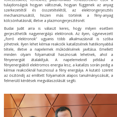
tulajdonságok hogyan változnak, hogyan függenek az anyag
szerkezetétől és összetételétől, az elektrongerjesztés
mechanizmusától, hiszen más történik a fény-anyag
kölcsönhatásnál, illetve a plazmongerjesztésnél.
Budai Judit arra is választ keres, hogy milyen esetben
gerjeszthetők nagyenergiájú elektronok. Az ilyen, úgynevezett
„forró elektronok” ugyanis több alkalmazásnál is szóba
jöhetnek. Ilyen lehet kémiai reakciók katalízisének hatékonyabbá
tétele, illetve a napelemek működésének javítása. Emellett
minden olyam folyamatnál hasznosak lehetnek, ahol a
fényenergiát átalakítjuk. A napelemeknél például a
fényenergiából elektromos energia lesz, a katalízis során pedig a
kémiai reakcióknál hasznosul a fény energiája. A kutató szerint
az ösztöndíj az említett folyamatok alapos tanulmányozását, a
felmerülő kérdések megválaszolását segíti.