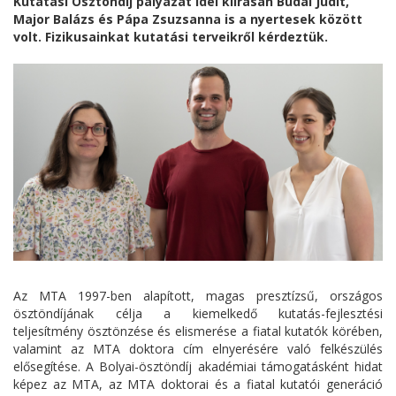
Kutatási Ösztöndíj pályázat idei kiírásán Budai Judit,
Major Balázs és Pápa Zsuzsanna is a nyertesek között
volt. Fizikusainkat kutatási terveikről kérdeztük.
Az MTA 1997-ben alapított, magas presztízsű, országos
ösztöndíjának célja a kiemelkedő kutatás-fejlesztési
teljesítmény ösztönzése és elismerése a fiatal kutatók körében,
valamint az MTA doktora cím elnyerésére való felkészülés
elősegítése. A Bolyai-ösztöndíj akadémiai támogatásként hidat
képez az MTA, az MTA doktorai és a fiatal kutatói generáció