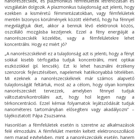
nanorészecskék, és plazmonikus fémfelületek létrehozásán és
vizsgálatán dolgozik. A plazmonikus tulajdonság azt jelenti, hogy
ezekben a kisméretű fémmintázatokban, vagy fémfelületek
mentén bizonyos körülmények között elérhető, hogy ha fénnyel
megvilágítjuk őket, akkor a bennük lévő elektronok közös,
oszcilláló mozgásba kezdjenek. Ezzel a fény energiáját a
nanorészecskék közelébe, vagy a fémfelületekre lehet
koncentrálni. Hogy ez miért jó?
„A nanorészcskéknél ez a tulajdonság azt is jelenti, hogy a fényt
sokkal kisebb térfogatba tudjuk koncentrálni, mint optikai
eszközökkel (pl. lencsék). Ezt ki lehet használni érzékeny
szenzorok fejlesztésében, napelemek hatékonyabbá tételében.
Mi ezeknek a nanorészecskéknek már számos alapvető
tulajdonságát feltártuk, most az a célom, hogy olyan komplex
nanorészecskét tervezzek, amelyben fénnyel tudjuk
változtatni/kontrollálni azt, hogy hol legyen nagy a
térkoncentráció. Ezzel kémiai folyamatok lejátszódását tudjuk
nanométeres tartományban elősegíteni vagy akadályozni” –
tájékoztatott Pápa Zsuzsanna.
Hasonlóan a fémfelületek esetén is szeretne az alkalmazások
felé elmozdulni. A fémfelület mentén keltett elektronoszcilláció
nem marad egyhelyben, mint a nanorészecskék esetén, hanem