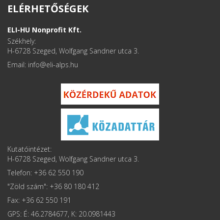
ELÉRHETŐSÉGEK
ELI-HU Nonprofit Kft.
Székhely:
H-6728 Szeged, Wolfgang Sandner utca 3.
Email: info
Kutatóintézet:
H-6728 Szeged, Wolfgang Sandner utca 3.
Telefon: +36 62 550 190
"Zöld szám": +36 80 180 412
Fax: +36 62 550 191
GPS: É: 46.2784677, K: 20.0981443