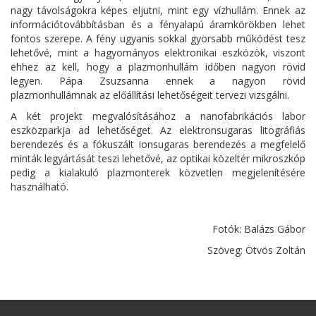
nagy távolságokra képes eljutni, mint egy vízhullám. Ennek az
információtovábbításban és a fényalapú áramkörökben lehet
fontos szerepe. A fény ugyanis sokkal gyorsabb működést tesz
lehetővé, mint a hagyományos elektronikai eszközök, viszont
ehhez az kell, hogy a plazmonhullám időben nagyon rövid
legyen. Pápa Zsuzsanna ennek a nagyon rövid
plazmonhullámnak az előállítási lehetőségeit tervezi vizsgálni.
A két projekt megvalósításához a nanofabrikációs labor
eszközparkja ad lehetőséget. Az elektronsugaras litográfiás
berendezés és a fókuszált ionsugaras berendezés a megfelelő
minták legyártását teszi lehetővé, az optikai közeltér mikroszkóp
pedig a kialakuló plazmonterek közvetlen megjelenítésére
használható.
Fotók: Balázs Gábor
Szöveg: Ötvös Zoltán