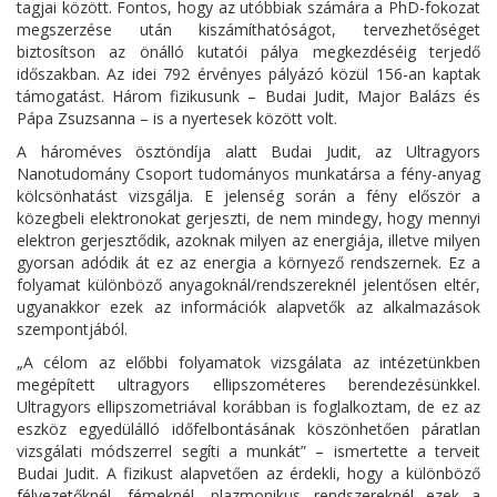
tagjai között. Fontos, hogy az utóbbiak számára a PhD-fokozat
megszerzése után kiszámíthatóságot, tervezhetőséget
biztosítson az önálló kutatói pálya megkezdéséig terjedő
időszakban. Az idei 792 érvényes pályázó közül 156-an kaptak
támogatást. Három fizikusunk – Budai Judit, Major Balázs és
Pápa Zsuzsanna – is a nyertesek között volt.
A hároméves ösztöndíja alatt Budai Judit, az Ultragyors
Nanotudomány Csoport tudományos munkatársa a fény-anyag
kölcsönhatást vizsgálja. E jelenség során a fény először a
közegbeli elektronokat gerjeszti, de nem mindegy, hogy mennyi
elektron gerjesztődik, azoknak milyen az energiája, illetve milyen
gyorsan adódik át ez az energia a környező rendszernek. Ez a
folyamat különböző anyagoknál/rendszereknél jelentősen eltér,
ugyanakkor ezek az információk alapvetők az alkalmazások
szempontjából.
„A célom az előbbi folyamatok vizsgálata az intézetünkben
megépített ultragyors ellipszométeres berendezésünkkel.
Ultragyors ellipszometriával korábban is foglalkoztam, de ez az
eszköz egyedülálló időfelbontásának köszönhetően páratlan
vizsgálati módszerrel segíti a munkát” – ismertette a terveit
Budai Judit. A fizikust alapvetően az érdekli, hogy a különböző
félvezetőknél, fémeknél, plazmonikus rendszereknél ezek a