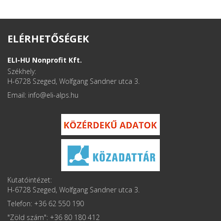
ELÉRHETŐSÉGEK
ELI-HU Nonprofit Kft.
Székhely:
H-6728 Szeged, Wolfgang Sandner utca 3.
Email: info
Kutatóintézet:
H-6728 Szeged, Wolfgang Sandner utca 3.
Telefon: +36 62 550 190
"Zöld szám": +36 80 180 412